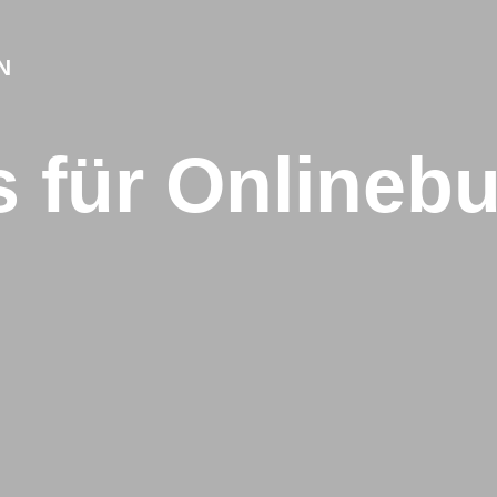
N
s für Onlineb