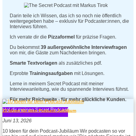
Darin teile ich Wissen, das ich so noch nie öffentlich
weitergegeben habe – exklusiv für Podcaster:innen, die
Interviews führen.
Ich verrate dir die
Pizzaformel
für präzise Fragen.
Du bekommst
39 außergewöhnliche Interviewfragen
von mir, die Gäste zum Nachdenken bringen.
Smarte Textvorlagen
als zusätzliches pdf.
Erprobte
Trainingsaufgaben
mit Lösungen.
Lerne in meinem Secret Podcast mit meiner
Interviewanleitung, wie du spannende Interviews führst.
Für mehr Reichweite - für mehr glückliche Kunden.
Hol dir meinen Secret Podcast
10 Ideen für dein Podcast-Jubiläum
Juni 13, 2026
10 Ideen für dein Podcast-Jubiläum Wir podcasten so vor