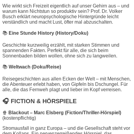
Wie wirkt sich Freizeit eigentlich auf unser Gehirn aus – und
warum kann Nichtstun so produktiv sein? Prof. Dr. Volker
Busch erklärt neuropsychologische Hintergründe leicht
verständlich und macht Lust, öfter mal abzuschalten.
📚
Eine Stunde History (History/Doku)
Geschichte kurzweilig erzählt, mit starken Stimmen und
spannenden Fakten. Perfekt für alle, die sich beim
Sonnenbaden bilden wollen, ohne sich zu langweilen.
📚
Weltwach (Doku/Reise)
Reisegeschichten aus allen Ecken der Welt – mit Menschen,
die Abenteuer erlebt haben, von Gipfeln bis Dschungel. Für
alle, die das Fernweh plagt und lieber im Kopf verreisen.
🎧
FICTION & HÖRSPIELE
🍿
Blackout – Marc Elsberg (Fiction/Thriller-Hörspiel)
(kostenpflichtig)
Stromausfall in ganz Europa – und die Gesellschaft steht vor
dem Kollaps. Ein nervenzerreißendes Hörspiel, das