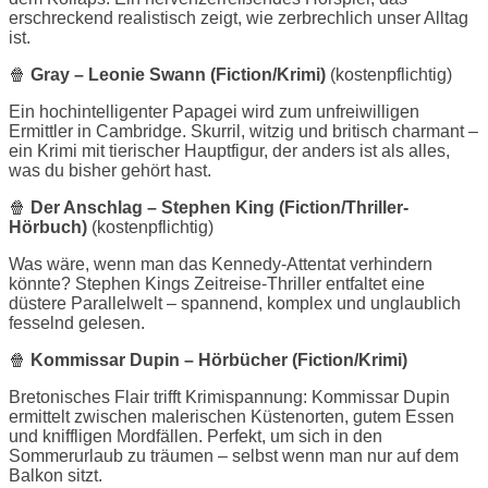
erschreckend realistisch zeigt, wie zerbrechlich unser Alltag
ist.
🍿
Gray – Leonie Swann (Fiction/Krimi)
(kostenpflichtig)
Ein hochintelligenter Papagei wird zum unfreiwilligen
Ermittler in Cambridge. Skurril, witzig und britisch charmant –
ein Krimi mit tierischer Hauptfigur, der anders ist als alles,
was du bisher gehört hast.
🍿
Der Anschlag – Stephen King (Fiction/Thriller-
Hörbuch)
(kostenpflichtig)
Was wäre, wenn man das Kennedy-Attentat verhindern
könnte? Stephen Kings Zeitreise-Thriller entfaltet eine
düstere Parallelwelt – spannend, komplex und unglaublich
fesselnd gelesen.
🍿
Kommissar Dupin – Hörbücher (Fiction/Krimi)
Bretonisches Flair trifft Krimispannung: Kommissar Dupin
ermittelt zwischen malerischen Küstenorten, gutem Essen
und kniffligen Mordfällen. Perfekt, um sich in den
Sommerurlaub zu träumen – selbst wenn man nur auf dem
Balkon sitzt.