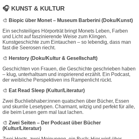
🎧
KUNST & KULTUR
🎨
Biopic über Monet – Museum Barberini (Doku/Kunst)
Ein sechsteiliges Hörporträt bringt Monets Leben, Farben
und Licht auf faszinierende Weise zum Klingen.
Kunstgeschichte zum Eintauchen – so lebendig, dass man
fast die Seerosen riecht.
🎨
Herstory (Doku/Kultur & Gesellschaft)
Geschichten von Frauen, die Geschichte geschrieben haben
– klug, unterhaltsam und inspirierend erzählt. Ein Podcast,
der weibliche Perspektiven ins Rampenlicht rückt.
🎨
Eat Read Sleep (Kultur/Literatur)
Zwei Buchliebhaber:innen quatschen über Bücher, Essen
und skurrile Lesetypen. Charmant, witzig und perfekt für alle,
die beim Lesen gern mal laut lachen.
🎨
Zwei Seiten – Der Podcast über Bücher
(Kultur/Literatur)
Zwei Hosts, zwei Meinungen, ein Buch: Hier wird über