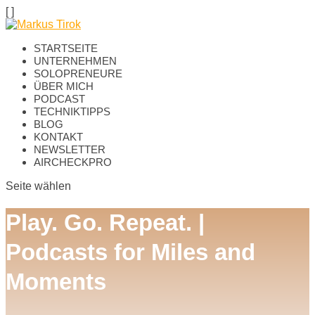
[
]
STARTSEITE
UNTERNEHMEN
SOLOPRENEURE
ÜBER MICH
PODCAST
TECHNIKTIPPS
BLOG
KONTAKT
NEWSLETTER
AIRCHECKPRO
Seite wählen
Play. Go. Repeat. |
Podcasts for Miles and
Moments