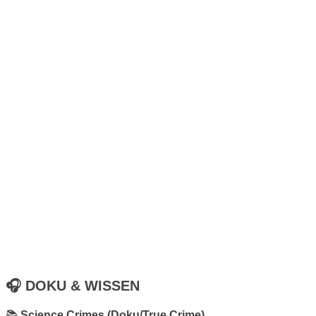
🎧
DOKU & WISSEN
📚
Science Crimes (Doku/True Crime)