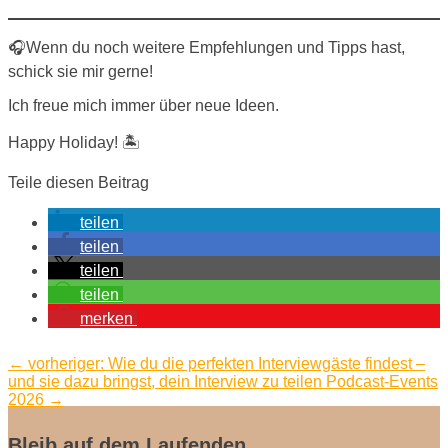
🎧Wenn du noch weitere Empfehlungen und Tipps hast,
schick sie mir gerne!
Ich freue mich immer über neue Ideen.
Happy Holiday! 🏝️
Teile diesen Beitrag
teilen
teilen
teilen
teilen
merken
←
vorheriger: Wie du die perfekten Interviewgäste findest –
und sie dazu bringst, dein Interview zu teilen
Podcast-Events
2026
→
Bleib auf dem Laufenden