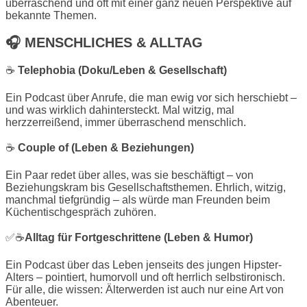
überraschend und oft mit einer ganz neuen Perspektive auf
bekannte Themen.
🎧
MENSCHLICHES & ALLTAG
☕️
Telephobia (Doku/Leben & Gesellschaft)
Ein Podcast über Anrufe, die man ewig vor sich herschiebt –
und was wirklich dahintersteckt. Mal witzig, mal
herzzerreißend, immer überraschend menschlich.
☕️
Couple of (Leben & Beziehungen)
Ein Paar redet über alles, was sie beschäftigt – von
Beziehungskram bis Gesellschaftsthemen. Ehrlich, witzig,
manchmal tiefgründig – als würde man Freunden beim
Küchentischgespräch zuhören.
✅☕️
Alltag für Fortgeschrittene (Leben & Humor)
Ein Podcast über das Leben jenseits des jungen Hipster-
Alters – pointiert, humorvoll und oft herrlich selbstironisch.
Für alle, die wissen: Älterwerden ist auch nur eine Art von
Abenteuer.