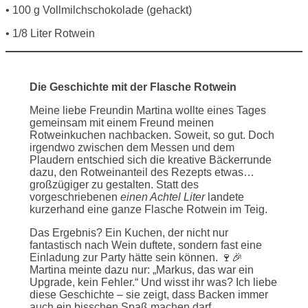
• 100 g Vollmilchschokolade (gehackt)
• 1/8 Liter Rotwein
Die Geschichte mit der Flasche Rotwein
Meine liebe Freundin Martina wollte eines Tages
gemeinsam mit einem Freund meinen
Rotweinkuchen nachbacken. Soweit, so gut. Doch
irgendwo zwischen dem Messen und dem
Plaudern entschied sich die kreative Bäckerrunde
dazu, den Rotweinanteil des Rezepts etwas…
großzügiger zu gestalten. Statt des
vorgeschriebenen
einen Achtel Liter
landete
kurzerhand eine ganze Flasche Rotwein im Teig.
Das Ergebnis? Ein Kuchen, der nicht nur
fantastisch nach Wein duftete, sondern fast eine
Einladung zur Party hätte sein können. 🍷🎉
Martina meinte dazu nur: „Markus, das war ein
Upgrade, kein Fehler.“ Und wisst ihr was? Ich liebe
diese Geschichte – sie zeigt, dass Backen immer
auch ein bisschen Spaß machen darf.