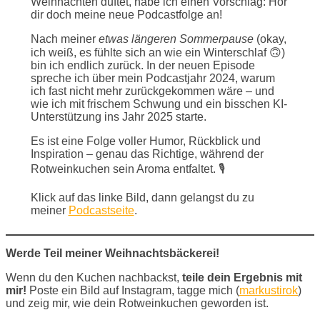
Weihnachten duftet, habe ich einen Vorschlag: Hör
dir doch meine neue Podcastfolge an!
Nach meiner
etwas längeren Sommerpause
(okay,
ich weiß, es fühlte sich an wie ein Winterschlaf 🙃)
bin ich endlich zurück. In der neuen Episode
spreche ich über mein Podcastjahr 2024, warum
ich fast nicht mehr zurückgekommen wäre – und
wie ich mit frischem Schwung und ein bisschen KI-
Unterstützung ins Jahr 2025 starte.
Es ist eine Folge voller Humor, Rückblick und
Inspiration – genau das Richtige, während der
Rotweinkuchen sein Aroma entfaltet. 🎙️
Klick auf das linke Bild, dann gelangst du zu
meiner
Podcastseite
.
Werde Teil meiner Weihnachtsbäckerei!
Wenn du den Kuchen nachbackst,
teile dein Ergebnis mit
mir!
Poste ein Bild auf Instagram, tagge mich (
markustirok
)
und zeig mir, wie dein Rotweinkuchen geworden ist.