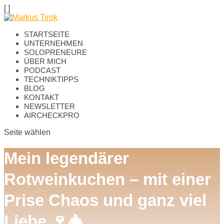
[
]
STARTSEITE
UNTERNEHMEN
SOLOPRENEURE
ÜBER MICH
PODCAST
TECHNIKTIPPS
BLOG
KONTAKT
NEWSLETTER
AIRCHECKPRO
Seite wählen
Mein legendärer
Rotweinkuchen – mit einer
Prise Chaos und ganz viel
Liebe 🍷🎄