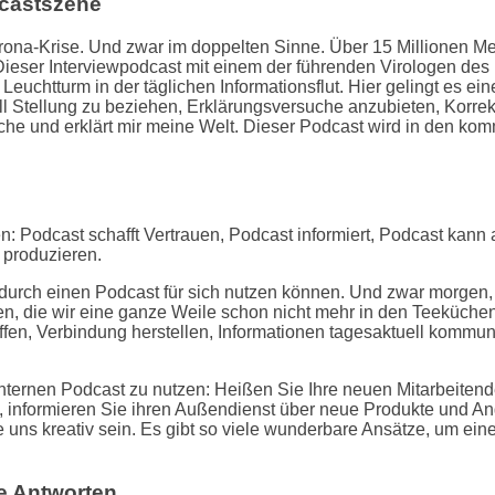
dcastszene
orona-Krise. Und zwar im doppelten Sinne. Über 15 Millionen 
Dieser Interviewpodcast mit einem der führenden Virologen des
uchtturm in der täglichen Informationsflut. Hier gelingt es ein
ell Stellung zu beziehen, Erklärungsversuche anzubieten, Korr
rache und erklärt mir meine Welt. Dieser Podcast wird in den 
: Podcast schafft Vertrauen, Podcast informiert, Podcast kann a
u produzieren.
rch einen Podcast für sich nutzen können. Und zwar morgen, ga
gen, die wir eine ganze Weile schon nicht mehr in den Teeküch
fen, Verbindung herstellen, Informationen tagesaktuell kommuni
n internen Podcast zu nutzen: Heißen Sie Ihre neuen Mitarbeite
 informieren Sie ihren Außendienst über neue Produkte und An
e uns kreativ sein. Es gibt so viele wunderbare Ansätze, um ei
te Antworten