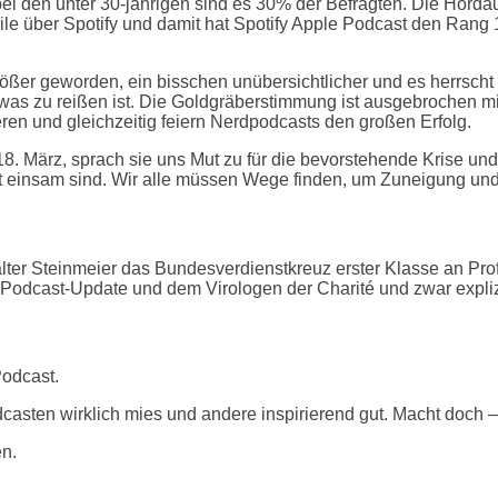
den unter 30-jährigen sind es 30% der Befragten. Die Hördauer
le über Spotify und damit hat Spotify Apple Podcast den Rang 
.
größer geworden, ein bisschen unübersichtlicher und es herrscht 
as zu reißen ist. Die Goldgräberstimmung ist ausgebrochen mit 
ren und gleichzeitig feiern Nerdpodcasts den großen Erfolg.
18. März, sprach sie uns Mut zu für die bevorstehende Krise und
ht einsam sind. Wir alle müssen Wege finden, um Zuneigung und
er Steinmeier das Bundesverdienstkreuz erster Klasse an Prof.
odcast-Update und dem Virologen der Charité und zwar explizi
Podcast.
asten wirklich mies und andere inspirierend gut. Macht doch – 
n.