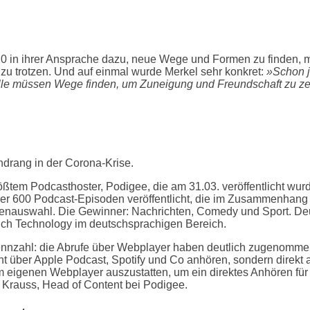
20 in ihrer Ansprache dazu, neue Wege und Formen zu finden, 
zu trotzen. Und auf einmal wurde Merkel sehr konkret:
»Schon je
alle müssen Wege finden, um Zuneigung und Freundschaft zu ze
ndrang in der Corona-Krise.
ößtem Podcasthoster, Podigee, die am 31.03. veröffentlicht wu
 600 Podcast-Episoden veröffentlicht, die im Zusammenhang 
menauswahl. Die Gewinner: Nachrichten, Comedy und Sport. Deu
uch Technology im deutschsprachigen Bereich.
Kennzahl: die Abrufe über Webplayer haben deutlich zugenomme
t über Apple Podcast, Spotify und Co anhören, sondern direkt au
m eigenen Webplayer auszustatten, um ein direktes Anhören fü
n Krauss, Head of Content bei Podigee.