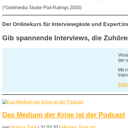
(*Goldmedia Studie Pod-Ratings 2020)
Der Onlinekurs für Interviewgäste und Expert:i
Gib spannende Interviews, die Zuhörer
Vera
der s
Mit 
Inte
Erfa
Das Medium der Krise ist der Podcast
von
Markus Tirok
|
31,03,20
|
Medien
,
Podcast