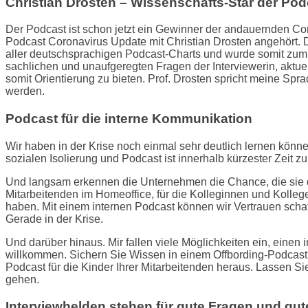
Christian Drosten – Wissenschafts-Star der Po
Der Podcast ist schon jetzt ein Gewinner der andauernden C
Podcast Coronavirus Update mit Christian Drosten angehört. 
aller deutschsprachigen Podcast-Charts und wurde somit zum Le
sachlichen und unaufgeregten Fragen der Interviewerin, aktu
somit Orientierung zu bieten. Prof. Drosten spricht meine Sp
werden.
Podcast für die interne Kommunikation
Wir haben in der Krise noch einmal sehr deutlich lernen können
sozialen Isolierung und Podcast ist innerhalb kürzester Zeit z
Und langsam erkennen die Unternehmen die Chance, die sie du
Mitarbeitenden im Homeoffice, für die Kolleginnen und Kolle
haben. Mit einem internen Podcast können wir Vertrauen schaf
Gerade in der Krise.
Und darüber hinaus. Mir fallen viele Möglichkeiten ein, eine
willkommen. Sichern Sie Wissen in einem Offbording-Podcast,
Podcast für die Kinder Ihrer Mitarbeitenden heraus. Lassen Si
gehen.
Interviewhelden stehen für gute Fragen und gu