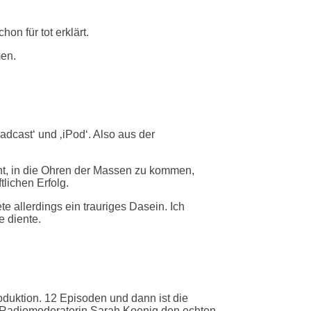
on für tot erklärt.
men.
cast‘ und ‚iPod‘. Also aus der
ht, in die Ohren der Massen zu kommen,
lichen Erfolg.
te allerdings ein trauriges Dasein. Ich
e diente.
oduktion. 12 Episoden und dann ist die
nd Radiomoderatorin Sarah Koenig den echten