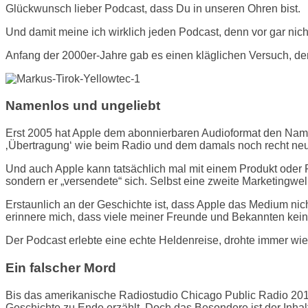
Glückwunsch lieber Podcast, dass Du in unseren Ohren bist.
Und damit meine ich wirklich jeden Podcast, denn vor gar nicht
Anfang der 2000er-Jahre gab es einen kläglichen Versuch, de
Namenlos und ungeliebt
Erst 2005 hat Apple dem abonnierbaren Audioformat den Namen
‚Übertragung‘ wie beim Radio und dem damals noch recht ne
Und auch Apple kann tatsächlich mal mit einem Produkt oder
sondern er „versendete“ sich. Selbst eine zweite Marketingwel
Erstaunlich an der Geschichte ist, dass Apple das Medium nicht
erinnere mich, dass viele meiner Freunde und Bekannten kein
Der Podcast erlebte eine echte Heldenreise, drohte immer wi
Ein falscher Mord
Bis das amerikanische Radiostudio Chicago Public Radio 2014 
Geschichte zu Ende erzählt. Doch das Besondere ist der Inhal