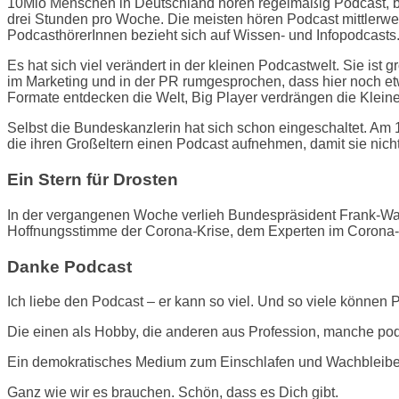
10Mio Menschen in Deutschland hören regelmäßig Podcast, bei 
drei Stunden pro Woche. Die meisten hören Podcast mittlerwei
PodcasthörerInnen bezieht sich auf Wissen- und Infopodcasts
Es hat sich viel verändert in der kleinen Podcastwelt. Sie ist 
im Marketing und in der PR rumgesprochen, dass hier noch etw
Formate entdecken die Welt, Big Player verdrängen die Kleine
Selbst die Bundeskanzlerin hat sich schon eingeschaltet. Am 
die ihren Großeltern einen Podcast aufnehmen, damit sie nic
Ein Stern für Drosten
In der vergangenen Woche verlieh Bundespräsident Frank-Walt
Hoffnungsstimme der Corona-Krise, dem Experten im Corona-P
Danke Podcast
Ich liebe den Podcast – er kann so viel. Und so viele können 
Die einen als Hobby, die anderen aus Profession, manche podc
Ein demokratisches Medium zum Einschlafen und Wachbleibe
Ganz wie wir es brauchen. Schön, dass es Dich gibt.