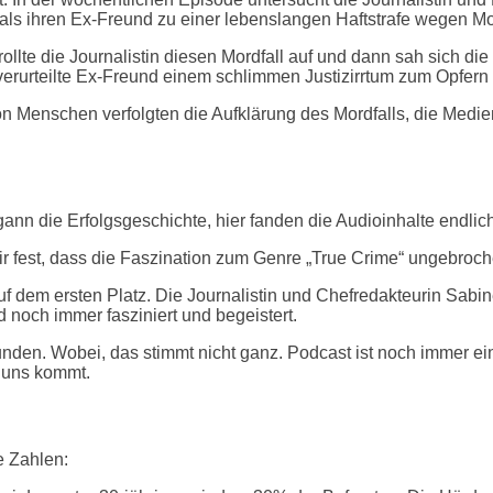
mals ihren Ex-Freund zu einer lebenslangen Haftstrafe wegen M
ollte die Journalistin diesen Mordfall auf und dann sah sich d
erurteilte Ex-Freund einem schlimmen Justizirrtum zum Opfern fi
von Menschen verfolgten die Aufklärung des Mordfalls, die Med
ann die Erfolgsgeschichte, hier fanden die Audioinhalte endlich
r fest, dass die Faszination zum Genre „True Crime“ ungebroche
em ersten Platz. Die Journalistin und Chefredakteurin Sabine
d noch immer fasziniert und begeistert.
den. Wobei, das stimmt nicht ganz. Podcast ist noch immer ein
u uns kommt.
e Zahlen: