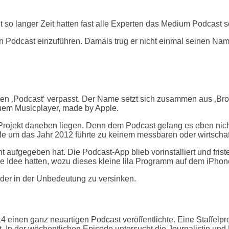
 so langer Zeit hatten fast alle Experten das Medium Podcast sch
n Podcast einzuführen. Damals trug er nicht einmal seinen Na
 ‚Podcast‘ verpasst. Der Name setzt sich zusammen aus ‚Broad
uem Musicplayer, made by Apple.
 Projekt daneben liegen. Denn dem Podcast gelang es eben nic
le um das Jahr 2012 führte zu keinem messbaren oder wirtschaft
 aufgegeben hat. Die Podcast-App blieb vorinstalliert und friste
e Idee hatten, wozu dieses kleine lila Programm auf dem iPhon
eder in der Unbedeutung zu versinken.
einen ganz neuartigen Podcast veröffentlichte. Eine Staffelpr
t. In der wöchentlichen Episode untersucht die Journalistin u