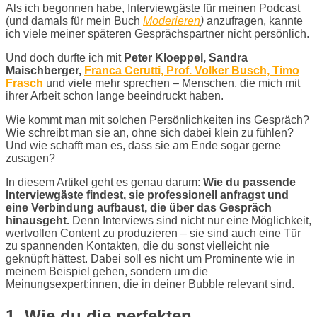
Als ich begonnen habe, Interviewgäste für meinen Podcast
(und damals für mein Buch
Moderieren
)
anzufragen, kannte
ich viele meiner späteren Gesprächspartner nicht persönlich.
Und doch durfte ich mit
Peter Kloeppel, Sandra
Maischberger,
Franca Cerutti, Prof. Volker Busch, Timo
Frasch
und viele mehr sprechen – Menschen, die mich mit
ihrer Arbeit schon lange beeindruckt haben.
Wie kommt man mit solchen Persönlichkeiten ins Gespräch?
Wie schreibt man sie an, ohne sich dabei klein zu fühlen?
Und wie schafft man es, dass sie am Ende sogar gerne
zusagen?
In diesem Artikel geht es genau darum:
Wie du passende
Interviewgäste findest, sie professionell anfragst und
eine Verbindung aufbaust, die über das Gespräch
hinausgeht.
Denn Interviews sind nicht nur eine Möglichkeit,
wertvollen Content zu produzieren – sie sind auch eine Tür
zu spannenden Kontakten, die du sonst vielleicht nie
geknüpft hättest. Dabei soll es nicht um Prominente wie in
meinem Beispiel gehen, sondern um die
Meinungsexpert:innen, die in deiner Bubble relevant sind.
1. Wie du die perfekten