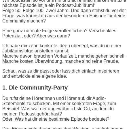
Wir podcasten so vor uns hin und auf einmal merken wir „Die
nächste Episode ist ja ein Podcast-Jubiläum!“
Folge 50. Folge 100. Zwei Jahre. Und dann stehst du vor der
Frage, was kannst du aus der besonderen Episode für deine
Community machen?
Eine ganz normale Folge veröffentlichen? Verschenktes
Potenzial, oder? Aber was dann?
Ich habe mir zehn konkrete Ideen überlegt, was du in einer
Jubiläumsfolge anstellen kannst.
Manche davon brauchen Vorlaufzeit, manche gehen schnell.
Manche kosten Überwindung, manche sind reine Freude.
Schau, was zu dir passt oder lass dich einfach inspirieren
und entwickle eine eigene Idee.
1. Die Community-Party
Du rufst deine Hörerinnen und Hörer auf, dir Audio-
Statements zu schicken. Mit einer konkreten Frage, zum
Beispiel: Was war der ungewöhnlichste Ort, an dem du
meinen Podcast gehört hast?
Oder: Was hat dir eine bestimmte Episode bedeutet?
Das Einsammeln dauert etwa drei Wochen, also früh genug