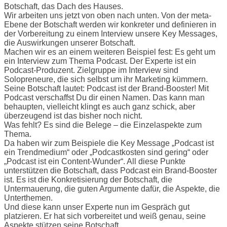
Botschaft, das Dach des Hauses.
Wir arbeiten uns jetzt von oben nach unten. Von der meta-
Ebene der Botschaft werden wir konkreter und definieren in
der Vorbereitung zu einem Interview unsere Key Messages,
die Auswirkungen unserer Botschaft.
Machen wir es an einem weiteren Beispiel fest: Es geht um
ein Interview zum Thema Podcast. Der Experte ist ein
Podcast-Produzent. Zielgruppe im Interview sind
Solopreneure, die sich selbst um ihr Marketing kümmern.
Seine Botschaft lautet: Podcast ist der Brand-Booster! Mit
Podcast verschaffst Du dir einen Namen. Das kann man
behaupten, vielleicht klingt es auch ganz schick, aber
überzeugend ist das bisher noch nicht.
Was fehlt? Es sind die Belege – die Einzelaspekte zum
Thema.
Da haben wir zum Beispiele die Key Message „Podcast ist
ein Trendmedium“ oder „Podcastkosten sind gering“ oder
„Podcast ist ein Content-Wunder“. All diese Punkte
unterstützen die Botschaft, dass Podcast ein Brand-Booster
ist. Es ist die Konkretisierung der Botschaft, die
Untermauerung, die guten Argumente dafür, die Aspekte, die
Unterthemen.
Und diese kann unser Experte nun im Gespräch gut
platzieren. Er hat sich vorbereitet und weiß genau, seine
Aspekte stützen seine Botschaft.