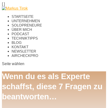
[
]
STARTSEITE
UNTERNEHMEN
SOLOPRENEURE
ÜBER MICH
PODCAST
TECHNIKTIPPS
BLOG
KONTAKT
NEWSLETTER
AIRCHECKPRO
Seite wählen
Wenn du es als Experte
schaffst, diese 7 Fragen zu
beantworten…