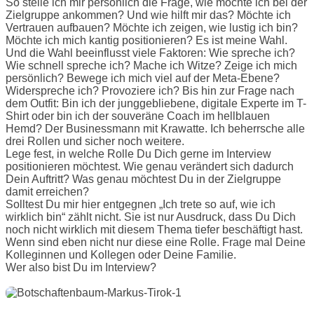
So stelle ich mir persönlich die Frage, wie möchte ich bei der
Zielgruppe ankommen? Und wie hilft mir das? Möchte ich
Vertrauen aufbauen? Möchte ich zeigen, wie lustig ich bin?
Möchte ich mich kantig positionieren? Es ist meine Wahl.
Und die Wahl beeinflusst viele Faktoren: Wie spreche ich?
Wie schnell spreche ich? Mache ich Witze? Zeige ich mich
persönlich? Bewege ich mich viel auf der Meta-Ebene?
Widerspreche ich? Provoziere ich? Bis hin zur Frage nach
dem Outfit: Bin ich der junggebliebene, digitale Experte im T-
Shirt oder bin ich der souveräne Coach im hellblauen
Hemd? Der Businessmann mit Krawatte. Ich beherrsche alle
drei Rollen und sicher noch weitere.
Lege fest, in welche Rolle Du Dich gerne im Interview
positionieren möchtest. Wie genau verändert sich dadurch
Dein Auftritt? Was genau möchtest Du in der Zielgruppe
damit erreichen?
Solltest Du mir hier entgegnen „Ich trete so auf, wie ich
wirklich bin“ zählt nicht. Sie ist nur Ausdruck, dass Du Dich
noch nicht wirklich mit diesem Thema tiefer beschäftigt hast.
Wenn sind eben nicht nur diese eine Rolle. Frage mal Deine
Kolleginnen und Kollegen oder Deine Familie.
Wer also bist Du im Interview?