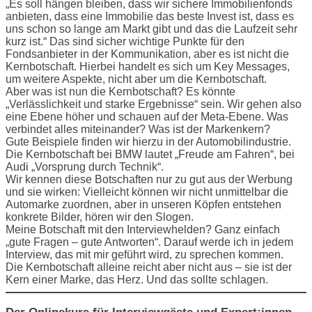
„Es soll hängen bleiben, dass wir sichere Immobilienfonds
anbieten, dass eine Immobilie das beste Invest ist, dass es
uns schon so lange am Markt gibt und das die Laufzeit sehr
kurz ist.“ Das sind sicher wichtige Punkte für den
Fondsanbieter in der Kommunikation, aber es ist nicht die
Kernbotschaft. Hierbei handelt es sich um Key Messages,
um weitere Aspekte, nicht aber um die Kernbotschaft.
Aber was ist nun die Kernbotschaft? Es könnte
„Verlässlichkeit und starke Ergebnisse“ sein. Wir gehen also
eine Ebene höher und schauen auf der Meta-Ebene. Was
verbindet alles miteinander? Was ist der Markenkern?
Gute Beispiele finden wir hierzu in der Automobilindustrie.
Die Kernbotschaft bei BMW lautet „Freude am Fahren“, bei
Audi „Vorsprung durch Technik“.
Wir kennen diese Botschaften nur zu gut aus der Werbung
und sie wirken: Vielleicht können wir nicht unmittelbar die
Automarke zuordnen, aber in unseren Köpfen entstehen
konkrete Bilder, hören wir den Slogen.
Meine Botschaft mit den Interviewhelden? Ganz einfach
„gute Fragen – gute Antworten“. Darauf werde ich in jedem
Interview, das mit mir geführt wird, zu sprechen kommen.
Die Kernbotschaft alleine reicht aber nicht aus – sie ist der
Kern einer Marke, das Herz. Und das sollte schlagen.